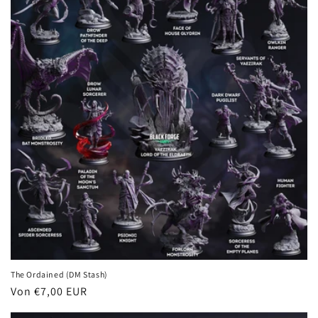
The Ordained (DM Stash)
Normaler
Von €7,00 EUR
Preis