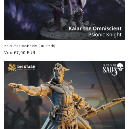
Kaiar the Omniscient (DM Stash)
Normaler
Von €7,00 EUR
Preis