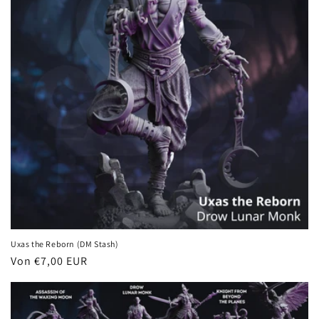
Uxas the Reborn (DM Stash)
Normaler
Von €7,00 EUR
Preis