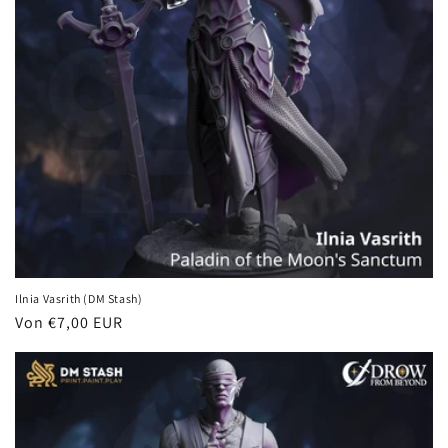
Ilnia Vasrith (DM Stash)
Normaler
Von €7,00 EUR
Preis