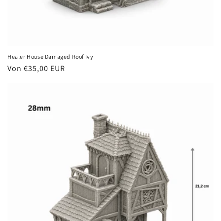
Healer House Damaged Roof Ivy
Normaler
Von €35,00 EUR
Preis