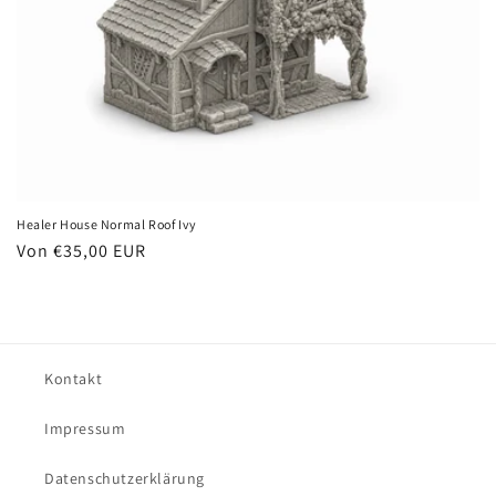
Healer House Normal Roof Ivy
Normaler
Von €35,00 EUR
Preis
Kontakt
Impressum
Datenschutzerklärung