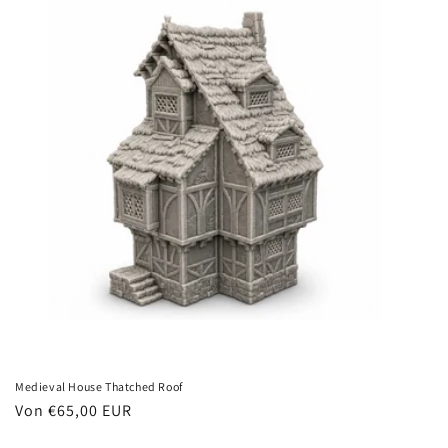
Medieval House Thatched Roof
Normaler
Von €65,00 EUR
Preis