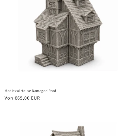
Medieval House Damaged Roof
Normaler
Von €65,00 EUR
Preis