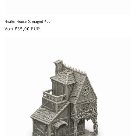
Healer House Damaged Roof
Normaler
Von €35,00 EUR
Preis