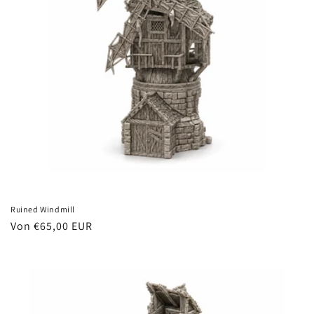
Ruined Windmill
Normaler
Von €65,00 EUR
Preis