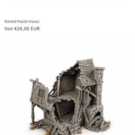
Ruined Healer House
Normaler
Von €26,00 EUR
Preis