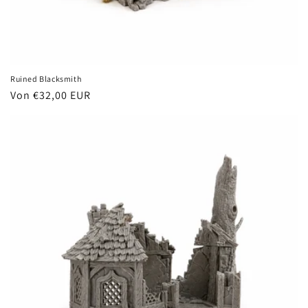
Ruined Blacksmith
Normaler
Von €32,00 EUR
Preis