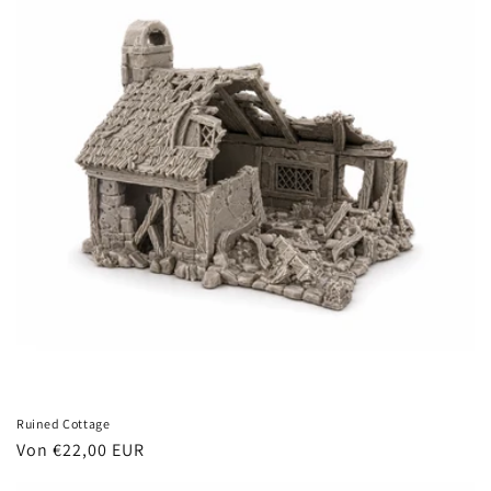
Ruined Cottage
Normaler
Von €22,00 EUR
Preis