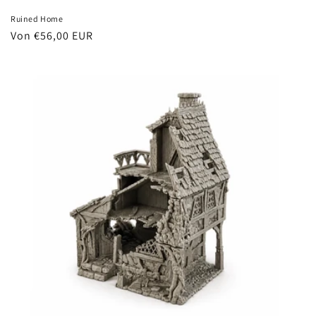
Ruined Home
Normaler
Von €56,00 EUR
Preis