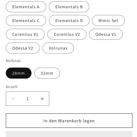
Elementals A
Elementals B
Elementals C
Elementals D
Mimic Set
Corenlius V1
Corenlius V2
Odessa V1
Odessa V2
Volrunax
Maßstab
28mm
32mm
Anzahl
Anzahl
Verringere
Erhöhe
die
die
Menge
Menge
für
für
In den Warenkorb legen
Arcanist
Arcanist
Guild
Guild