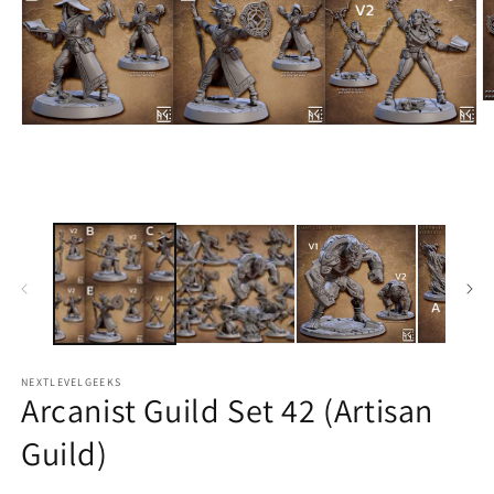
M
2
Medien
in
1
M
in
ö
Modal
öffnen
NEXTLEVELGEEKS
Arcanist Guild Set 42 (Artisan
Guild)