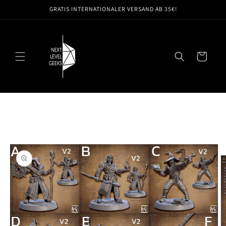
Direkt
GRATIS INTERNATIONALER VERSAND AB 35€!
zum
Inhalt
Warenkorb
oduktinformationen
ringen