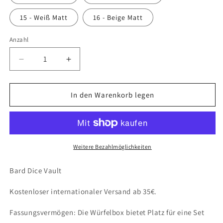
15 - Weiß Matt
16 - Beige Matt
Anzahl
Anzahl
Verringere
Erhöhe
die
die
Menge
Menge
für
für
In den Warenkorb legen
Bard
Bard
Dice
Dice
Vault
Vault
(Fates
(Fates
End)
End)
Weitere Bezahlmöglichkeiten
Bard Dice Vault
Kostenloser internationaler Versand ab 35€.
Fassungsvermögen: Die Würfelbox bietet Platz für eine Set