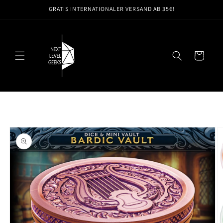
Direkt
GRATIS INTERNATIONALER VERSAND AB 35€!
zum
Inhalt
Warenkorb
oduktinformationen
ringen