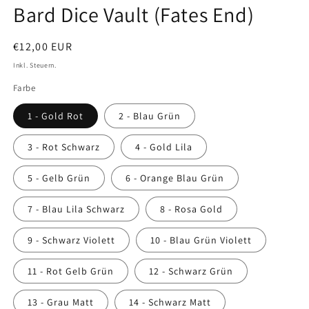
Bard Dice Vault (Fates End)
Normaler
€12,00 EUR
Preis
Inkl. Steuern.
Farbe
1 - Gold Rot
2 - Blau Grün
3 - Rot Schwarz
4 - Gold Lila
5 - Gelb Grün
6 - Orange Blau Grün
7 - Blau Lila Schwarz
8 - Rosa Gold
9 - Schwarz Violett
10 - Blau Grün Violett
11 - Rot Gelb Grün
12 - Schwarz Grün
13 - Grau Matt
14 - Schwarz Matt