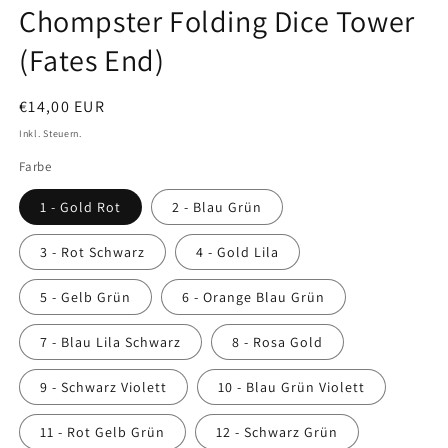
Chompster Folding Dice Tower
(Fates End)
Normaler
€14,00 EUR
Preis
Inkl. Steuern.
Farbe
1 - Gold Rot
2 - Blau Grün
3 - Rot Schwarz
4 - Gold Lila
5 - Gelb Grün
6 - Orange Blau Grün
7 - Blau Lila Schwarz
8 - Rosa Gold
9 - Schwarz Violett
10 - Blau Grün Violett
11 - Rot Gelb Grün
12 - Schwarz Grün