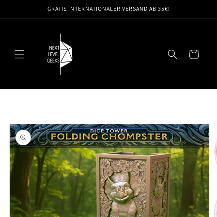
Direkt
GRATIS INTERNATIONALER VERSAND AB 35€!
zum
Inhalt
Warenkorb
oduktinformationen
ringen