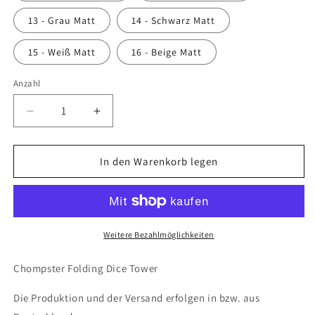
13 - Grau Matt
14 - Schwarz Matt
15 - Weiß Matt
16 - Beige Matt
Anzahl
Anzahl
Verringere
Erhöhe
die
die
Menge
Menge
für
für
In den Warenkorb legen
Chompster
Chompster
Folding
Folding
Dice
Dice
Tower
Tower
(Fates
(Fates
Weitere Bezahlmöglichkeiten
End)
End)
Chompster Folding Dice Tower
Die Produktion und der Versand erfolgen in bzw. aus