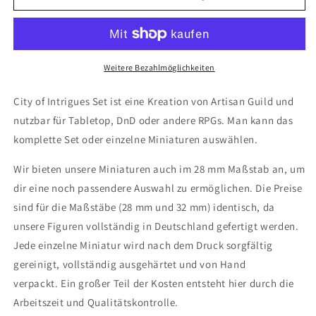
City
City
of
of
Intrigues
Intrigues
Set
Set
40
40
Weitere Bezahlmöglichkeiten
(Artisan
(Artisan
Guild)
Guild)
City of Intrigues Set ist eine Kreation von Artisan Guild und
nutzbar für Tabletop, DnD oder andere RPGs. Man kann das
komplette Set oder einzelne Miniaturen auswählen.
Wir bieten unsere Miniaturen auch im 28 mm Maßstab an, um
dir eine noch passendere Auswahl zu ermöglichen. Die Preise
sind für die Maßstäbe (28 mm und 32 mm) identisch, da
unsere Figuren vollständig in Deutschland gefertigt werden.
Jede einzelne Miniatur wird nach dem Druck sorgfältig
gereinigt, vollständig ausgehärtet und von Hand
verpackt. Ein großer Teil der Kosten entsteht hier durch die
Arbeitszeit und Qualitätskontrolle.