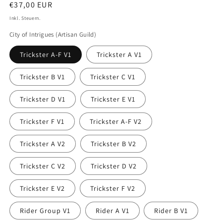
Normaler
€37,00 EUR
Preis
Inkl. Steuern.
City of Intrigues (Artisan Guild)
Trickster A-F V1
Trickster A V1
Trickster B V1
Trickster C V1
Trickster D V1
Trickster E V1
Trickster F V1
Trickster A-F V2
Trickster A V2
Trickster B V2
Trickster C V2
Trickster D V2
Trickster E V2
Trickster F V2
Rider Group V1
Rider A V1
Rider B V1