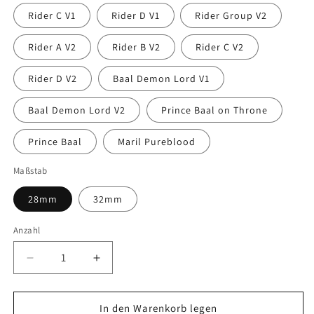
Rider C V1
Rider D V1
Rider Group V2
Rider A V2
Rider B V2
Rider C V2
Rider D V2
Baal Demon Lord V1
Baal Demon Lord V2
Prince Baal on Throne
Prince Baal
Maril Pureblood
Maßstab
28mm
32mm
Anzahl
Anzahl
Verringere
Erhöhe
die
die
Menge
Menge
für
für
In den Warenkorb legen