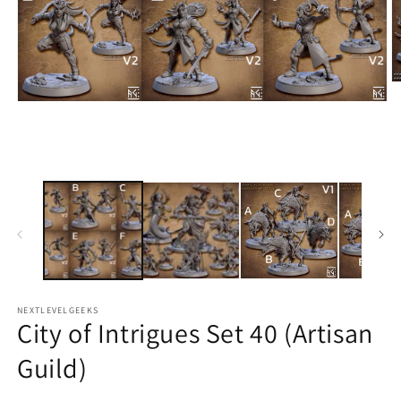
M
2
Medien
in
1
M
in
ö
Modal
öffnen
NEXTLEVELGEEKS
City of Intrigues Set 40 (Artisan
Guild)