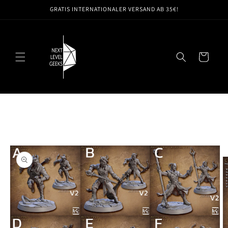
Direkt
GRATIS INTERNATIONALER VERSAND AB 35€!
zum
Inhalt
Warenkorb
oduktinformationen
ringen