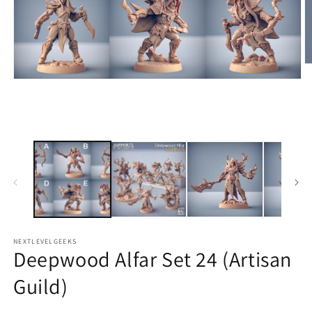
M
2
Medien
in
1
M
in
ö
Modal
öffnen
NEXTLEVELGEEKS
Deepwood Alfar Set 24 (Artisan
Guild)