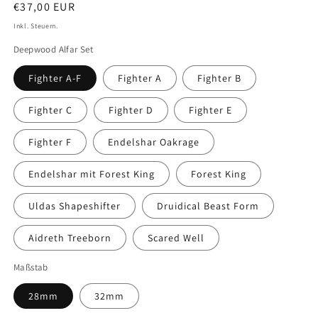
Normaler
€37,00 EUR
Preis
Inkl. Steuern.
Deepwood Alfar Set
Fighter A-F
Fighter A
Fighter B
Fighter C
Fighter D
Fighter E
Fighter F
Endelshar Oakrage
Endelshar mit Forest King
Forest King
Uldas Shapeshifter
Druidical Beast Form
Aidreth Treeborn
Scared Well
Maßstab
28mm
32mm