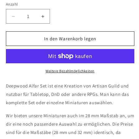
Anzahl
Anzahl
Verringere
Erhöhe
die
die
Menge
Menge
für
für
In den Warenkorb legen
Deepwood
Deepwood
Alfar
Alfar
Set
Set
24
24
(Artisan
(Artisan
Weitere Bezahlmöglichkeiten
Guild)
Guild)
Deepwood Alfar Set ist eine Kreation von Artisan Guild und
nutzbar für Tabletop, DnD oder andere RPGs. Man kann das
komplette Set oder einzelne Miniaturen auswählen.
Wir bieten unsere Miniaturen auch im 28 mm Maßstab an, um
dir eine noch passendere Auswahl zu ermöglichen. Die Preise
sind für die Maßstäbe (28 mm und 32 mm) identisch, da