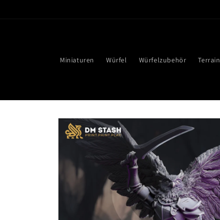
Direkt
zum
Inhalt
Miniaturen
Würfel
Würfelzubehör
Terrai
Zu
Produktinformationen
springen