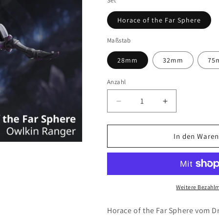
Set
Horace of the Far Sphere
Maßstab
28mm
32mm
75
Anzahl
Anzahl
Verringere
Erhöhe
die
die
Menge
Menge
für
für
In den Waren
Horace
Horace
of
of
the
the
Far
Far
Sphere
Sphere
Weitere Bezahlm
(DM
(DM
Stash)
Stash)
Horace of the Far Sphere vom D