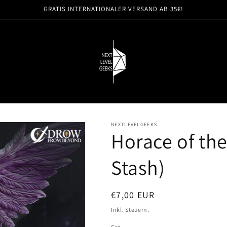
GRATIS INTERNATIONALER VERSAND AB 35€!
n
NEXTLEVELGEEKS
Horace of th
Stash)
Normaler
€7,00 EUR
Preis
Inkl. Steuern.