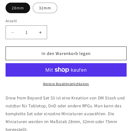
28mm
32mm
Anzahl
Anzahl
Verringere
Erhöhe
die
die
Menge
Menge
für
für
In den Warenkorb legen
Sonari
Sonari
the
the
Bridled
Bridled
(DM
(DM
Stash)
Stash)
Weitere Bezahlmöglichkeiten
Drow from Beyond Set 53 ist eine Kreation von DM Stash und
nutzbar für Tabletop, DnD oder andere RPGs. Man kann das
komplette Set oder einzelne Miniaturen auswählen. Die
Miniaturen werden im Maßstab 28mm, 32mm oder 75mm
hergestellt.