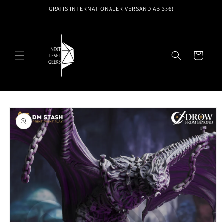
Direkt
GRATIS INTERNATIONALER VERSAND AB 35€!
zum
Inhalt
Warenkorb
oduktinformationen
ringen