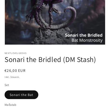
Medien
1
in
NEXTLEVELGEEKS
Sonari the Bridled (DM Stash)
Modal
öffnen
Normaler
€26,00 EUR
Preis
Inkl. Steuern.
Set
Sonari the Bat
Maßstab