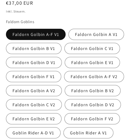
Normaler
€37,00 EUR
Preis
Inkl. Steuern.
Faldorn Goblins
Faldorn Golbin A-F V1
Faldorn Golbin A V1
Faldorn Golbin B V1
Faldorn Golbin C V1
Faldorn Golbin D V1
Faldorn Golbin E V1
Faldorn Golbin F V1
Faldorn Golbin A-F V2
Faldorn Golbin A V2
Faldorn Golbin B V2
Faldorn Golbin C V2
Faldorn Golbin D V2
Faldorn Golbin E V2
Faldorn Golbin F V2
Goblin Rider A-D V1
Goblin Rider A V1