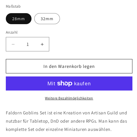
Maßstab
28mm
32mm
Anzahl
Anzahl
Verringere
Erhöhe
die
die
Menge
Menge
für
für
In den Warenkorb legen
Faldorn
Faldorn
Goblins
Goblins
Set
Set
46
46
(Artisan
(Artisan
Weitere Bezahlmöglichkeiten
Guild)
Guild)
Faldorn Goblins Set ist eine Kreation von Artisan Guild und
nutzbar für Tabletop, DnD oder andere RPGs. Man kann das
komplette Set oder einzelne Miniaturen auswählen.