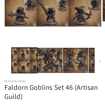
M
2
Medien
in
1
M
in
ö
Modal
öffnen
NEXTLEVELGEEKS
Faldorn Goblins Set 46 (Artisan
Guild)