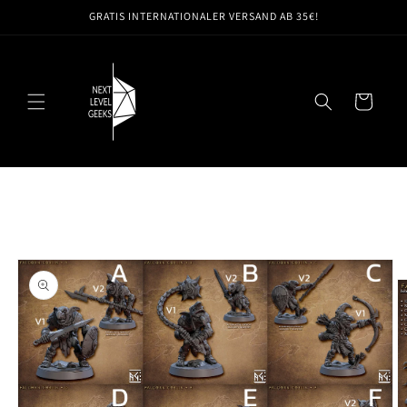
Direkt
GRATIS INTERNATIONALER VERSAND AB 35€!
zum
Inhalt
Warenkorb
oduktinformationen
ringen