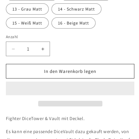
13 - Grau Matt
14 - Schwarz Matt
15 - Weiß Matt
16 - Beige Matt
Anzahl
Anzahl
Verringere
Erhöhe
die
die
Menge
Menge
für
für
In den Warenkorb legen
Fighter
Fighter
DiceTower
DiceTower
&amp;
&amp;
Flask
Flask
(Fates
(Fates
End)
End)
Fighter DiceTower & Vault mit Deckel.
Es kann eine passende DiceVault dazu gekauft werden, von