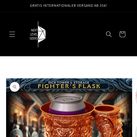
Direkt
GRATIS INTERNATIONALER VERSAND AB 35€!
zum
Inhalt
Warenkorb
oduktinformationen
ringen