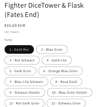
Fighter DiceTower & Flask
(Fates End)
Normaler
€35,00 EUR
Preis
Inkl. Steuern.
Farbe
1 - Gold Rot
2 - Blau Grün
3 - Rot Schwarz
4 - Gold Lila
5 - Gelb Grün
6 - Orange Blau Grün
7 - Blau Lila Schwarz
8 - Rosa Gold
9 - Schwarz Violett
10 - Blau Grün Violett
11 - Rot Gelb Grün
12 - Schwarz Grün