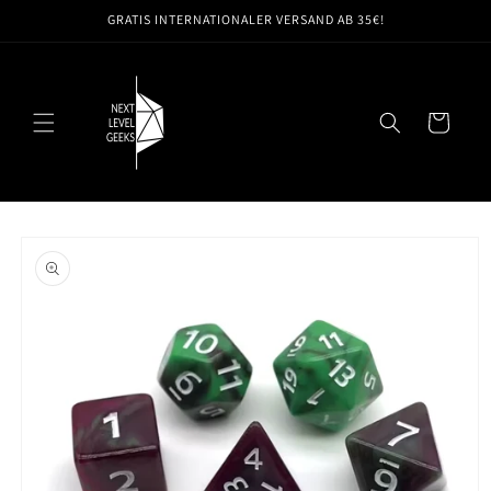
Direkt
GRATIS INTERNATIONALER VERSAND AB 35€!
zum
Inhalt
Warenkorb
oduktinformationen
ringen