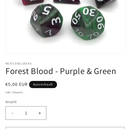
Medien
1
in
NEXTLEVELGEEKS
Forest Blood - Purple & Green
Modal
öffnen
Normaler
€5,00 EUR
Ausverkauft
Preis
Inkl. Steuern.
Anzahl
Anzahl
Verringere
Erhöhe
die
die
Menge
Menge