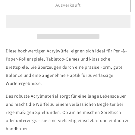
für
für
Ausverkauft
Forest
Forest
Blood
Blood
-
-
Purple
Purple
&amp;
&amp;
Green
Green
Diese hochwertigen Acrylwürfel eignen sich ideal für Pen-&-
Paper-Rollenspiele, Tabletop-Games und klassische
Brettspiele. Sie überzeugen durch eine präzise Form, gute
Balance und eine angenehme Haptik für zuverlässige
Würfelergebnisse.
Das robuste Acrylmaterial sorgt für eine lange Lebensdauer
und macht die Würfel zu einem verlässlichen Begleiter bei
regelmäßigen Spielrunden. Ob am heimischen Spieltisch
oder unterwegs – sie sind vielseitig einsetzbar und einfach zu
handhaben.