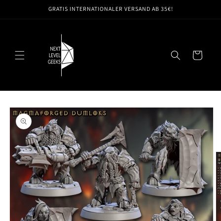
Direkt
GRATIS INTERNATIONALER VERSAND AB 35€!
zum
Inhalt
Warenkorb
oduktinformationen
ringen