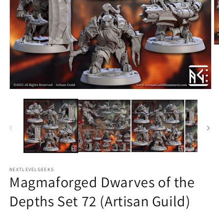
M
2
in
M
ö
Medien
1
in
Modal
öffnen
NEXTLEVELGEEKS
Magmaforged Dwarves of the
Depths Set 72 (Artisan Guild)