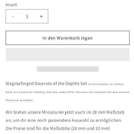
Anzahl
Anzahl
Verringere
Erhöhe
die
die
Menge
Menge
für
für
In den Warenkorb legen
Magmaforged
Magmaforged
Dwarves
Dwarves
of
of
the
the
Depths
Depths
Set
Set
72
72
Magmaforged Dwarves of the Depths Set
ist eine Kreation von Artisan
(Artisan
(Artisan
Guild und nutzbar für Tabletop, DnD oder andere RPGs. Man kann das komplette Set oder einzelne
Guild)
Guild)
Miniaturen auswählen.
Wir bieten unsere Miniaturen jetzt auch im 28 mm Maßstab
an, um dir eine noch passendere Auswahl zu ermöglichen.
Die Preise sind für die Maßstäbe (28 mm und 32 mm)