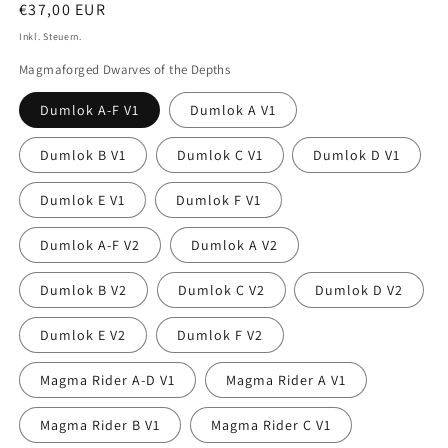
Normaler
€37,00 EUR
Preis
Inkl. Steuern.
Magmaforged Dwarves of the Depths
Dumlok A-F V1
Dumlok A V1
Dumlok B V1
Dumlok C V1
Dumlok D V1
Dumlok E V1
Dumlok F V1
Dumlok A-F V2
Dumlok A V2
Dumlok B V2
Dumlok C V2
Dumlok D V2
Dumlok E V2
Dumlok F V2
Magma Rider A-D V1
Magma Rider A V1
Magma Rider B V1
Magma Rider C V1