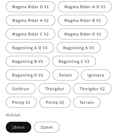
Magma Rider D V1
Magma Rider A-D V2
Magma Rider A V2
Magma Rider B V2
Magma Rider C V2
Magma Rider D V2
Ragonling A-D V3
Ragonling A V3
Ragonling B V3
Ragonling C V3
Ragonling D V3
Delani
Ignivara
Goldrun
Thorgdur
Thorgdur V2
PinUp V1
PinUp V2
Terrain
Maßstab
28mm
32mm