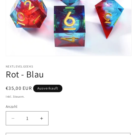
Medien
1
in
NEXTLEVELGEEKS
Rot - Blau
Modal
öffnen
Normaler
€35,00 EUR
Ausverkauft
Preis
Inkl. Steuern.
Anzahl
Anzahl
Verringere
Erhöhe
die
die
Menge
Menge