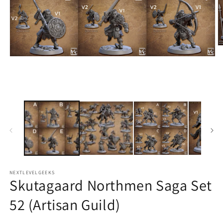
M
2
Medien
in
1
M
in
ö
Modal
öffnen
NEXTLEVELGEEKS
Skutagaard Northmen Saga Set
52 (Artisan Guild)