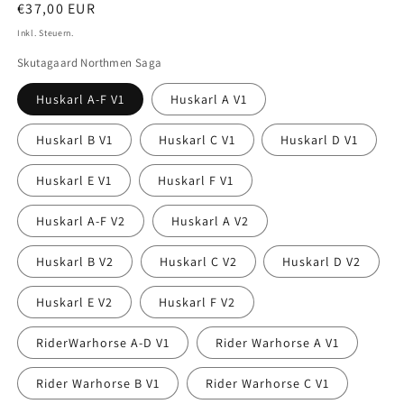
Normaler
€37,00 EUR
Preis
Inkl. Steuern.
Skutagaard Northmen Saga
Huskarl A-F V1
Huskarl A V1
Huskarl B V1
Huskarl C V1
Huskarl D V1
Huskarl E V1
Huskarl F V1
Huskarl A-F V2
Huskarl A V2
Huskarl B V2
Huskarl C V2
Huskarl D V2
Huskarl E V2
Huskarl F V2
RiderWarhorse A-D V1
Rider Warhorse A V1
Rider Warhorse B V1
Rider Warhorse C V1