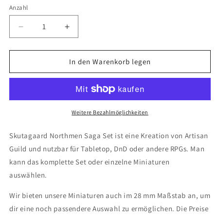
Anzahl
Anzahl
Verringere
Erhöhe
die
die
Menge
Menge
für
für
In den Warenkorb legen
Skutagaard
Skutagaard
Northmen
Northmen
Saga
Saga
Set
Set
52
52
Weitere Bezahlmöglichkeiten
(Artisan
(Artisan
Guild)
Guild)
Skutagaard Northmen Saga Set ist eine Kreation von Artisan
Guild und nutzbar für Tabletop, DnD oder andere RPGs. Man
kann das komplette Set oder einzelne Miniaturen
auswählen.
Wir bieten unsere Miniaturen auch im 28 mm Maßstab an, um
dir eine noch passendere Auswahl zu ermöglichen. Die Preise