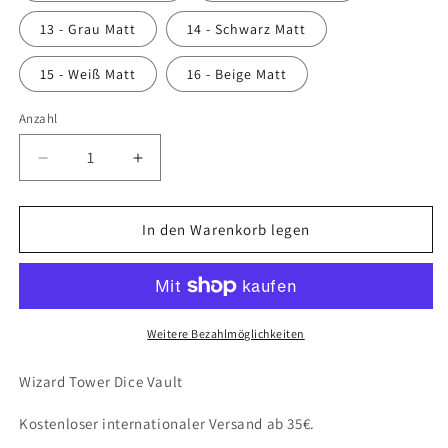
13 - Grau Matt
14 - Schwarz Matt
15 - Weiß Matt
16 - Beige Matt
Anzahl
Anzahl
Verringere
Erhöhe
die
die
Menge
Menge
für
für
In den Warenkorb legen
Wizard
Wizard
Tower
Tower
Dice
Dice
Vault
Vault
(Fates
(Fates
Weitere Bezahlmöglichkeiten
End)
End)
Wizard Tower Dice Vault
Kostenloser internationaler Versand ab 35€.