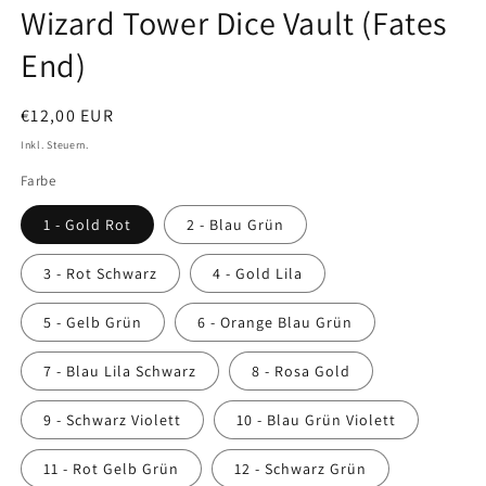
Wizard Tower Dice Vault (Fates
End)
Normaler
€12,00 EUR
Preis
Inkl. Steuern.
Farbe
1 - Gold Rot
2 - Blau Grün
3 - Rot Schwarz
4 - Gold Lila
5 - Gelb Grün
6 - Orange Blau Grün
7 - Blau Lila Schwarz
8 - Rosa Gold
9 - Schwarz Violett
10 - Blau Grün Violett
11 - Rot Gelb Grün
12 - Schwarz Grün