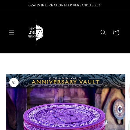
Direkt
GRATIS INTERNATIONALER VERSAND AB 35€!
zum
Inhalt
Warenkorb
oduktinformationen
ringen